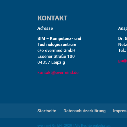
KONTAKT
Adresse
Ansp
BIM – Kompetenz- und
Dr. 
Technologiezentrum
Net
c/o evermind GmbH
Tel.
Essener Straße 100
ga@
04357 Leipzig
kontakt@evermind.de
Startseite
Datenschutzerklärung
Impre
evermind GmbH
| 2020 | Alle Rechte vorbehalten.