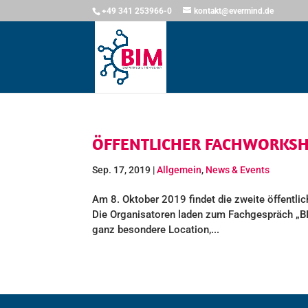
+49 341 253966-0
kontakt@evermind.de
ÖFFENTLICHER FACHWORKSH
Sep. 17, 2019
|
Allgemein
,
News & Events
Am 8. Oktober 2019 findet die zweite öffentl
Die Organisatoren laden zum Fachgespräch „BI
ganz besondere Location,...